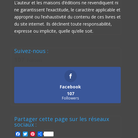
L’auteur et les maisons d’éditions ne revendiquent ni
ne garantissent l’exactitude, le caractère applicable et
approprié ou l’exhaustivité du contenu de ces livres et
du site internet. Ils déclinent toute responsabilité,
expresse ou implicite, quelle qu’elle soit.
Suivez-nous :
107
Follows
Facebook
107
Followers
Partager cette page sur les réseaux
sociaux :
F
T
P
P