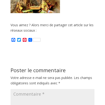
Vous aimez ? Alors merci de partager cet article sur les
réseaux sociaux :
F
T
P
P
a
w
i
a
c
i
n
r
e
t
t
t
b
t
e
a
o
e
r
g
o
r
e
e
k
s
r
Poster le commentaire
t
Votre adresse e-mail ne sera pas publiée.
Les champs
obligatoires sont indiqués avec
*