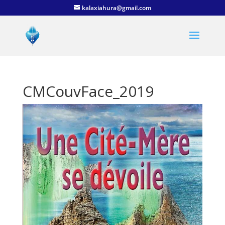
kalaxiahura@gmail.com
CMCouvFace_2019