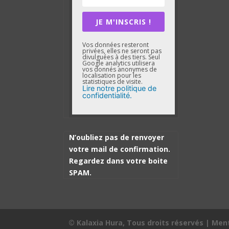
JE M'INSCRIS !
Vos données resteront
privées, elles ne seront pas
divulguées à des tiers. Seul
Google analytics utilisera
vos donnés anonymes de
localisation pour les
statistiques de visite.
Lire notre politique de
confidentialité.
N’oubliez pas de renvoyer
votre mail de confirmation.
Regardez dans votre boite
SPAM.
© Kalaxia Hura, Tous droits réservés |
Ment