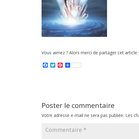
Vous aimez ? Alors merci de partager cet article 
F
T
P
P
a
w
i
a
c
i
n
r
e
t
t
t
b
t
e
a
o
e
r
g
o
r
e
e
k
s
r
Poster le commentaire
t
Votre adresse e-mail ne sera pas publiée.
Les ch