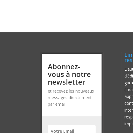
Lim
res
Abonnez-
L’au
vous à notre
d’éd
newsletter
gara
cara
et recevez les nouveaux
appr
messages directement
cont
par email.
inte
resp
impli