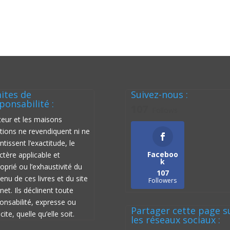
ites de
Suivez-nous :
ponsabilité :
107
Follows
teur et les maisons
itions ne revendiquent ni ne
ntissent l’exactitude, le
Faceboo
ctère applicable et
k
oprié ou l’exhaustivité du
107
enu de ces livres et du site
Followers
rnet. Ils déclinent toute
onsabilité, expresse ou
Partager cette page s
cite, quelle qu’elle soit.
les réseaux sociaux :