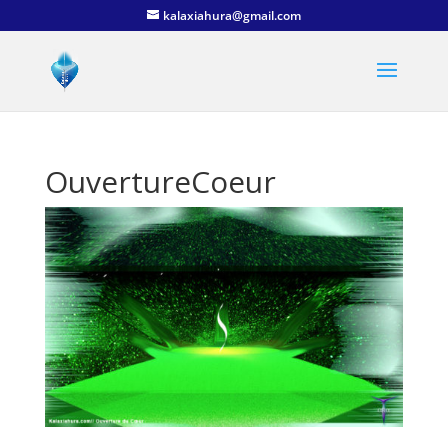
kalaxiahura@gmail.com
OuvertureCoeur