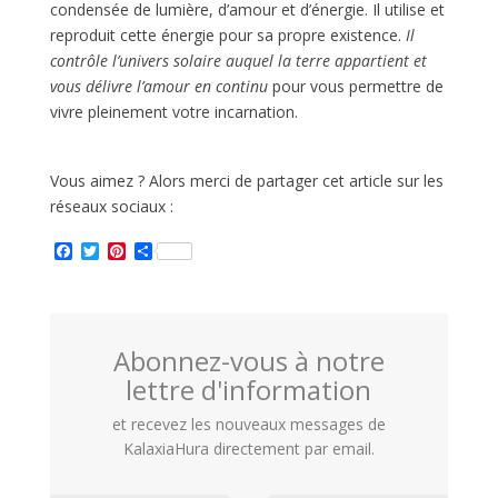
condensée de lumière, d’amour et d’énergie. Il utilise et
reproduit cette énergie pour sa propre existence.
Il
contrôle l’univers solaire auquel la terre appartient et
vous délivre l’amour en continu
pour vous permettre de
vivre pleinement votre incarnation.
Vous aimez ? Alors merci de partager cet article sur les
réseaux sociaux :
F
T
P
P
a
w
i
a
c
i
n
r
e
t
t
t
b
t
e
a
o
e
r
g
Abonnez-vous à notre
o
r
e
e
k
s
r
lettre d'information
t
et recevez les nouveaux messages de
KalaxiaHura directement par email.