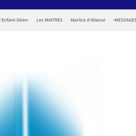
L’Enfant-Divin•
Les MAîTRES
Marlice d’Allance
•MESSAGES