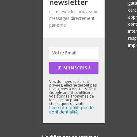
newsletter
gara
cara
et recevez les nouveaux
appr
messages directement
cont
par email.
inte
resp
impli
JE M'INSCRIS !
Vos données resteront
privées, elles ne seront pas
divulguées à des tiers. Seul
Google analytics utilisera
vos donnés anonymes de
localisation pour les
statistiques de visite.
Lire notre politique de
confidentialité.
N’oubliez pas de renvoyer