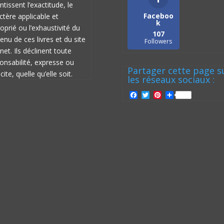
ntissent l’exactitude, le
Faceboo
ctère applicable et
k
oprié ou l’exhaustivité du
107
enu de ces livres et du site
Followers
rnet. Ils déclinent toute
onsabilité, expresse ou
Partager cette page s
cite, quelle qu’elle soit.
les réseaux sociaux :
F
T
P
P
a
w
i
a
c
i
n
r
e
t
t
t
b
t
e
a
o
e
r
g
o
r
e
e
k
s
r
t