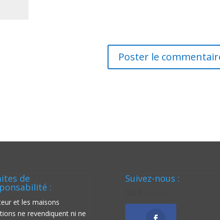
ites de
Suivez-nous :
ponsabilité :
107
Follows
teur et les maisons
itions ne revendiquent ni ne