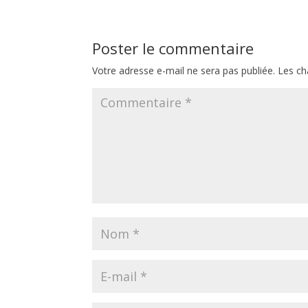
b
t
e
a
o
e
r
g
o
r
e
e
k
s
r
Poster le commentaire
t
Votre adresse e-mail ne sera pas publiée.
Les ch