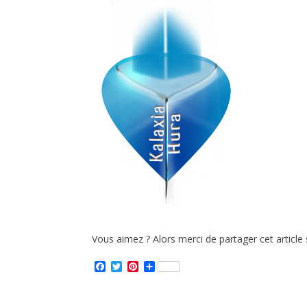
Vous aimez ? Alors merci de partager cet article 
F
T
P
P
a
w
i
a
c
i
n
r
e
t
t
t