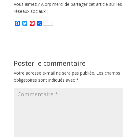
Vous aimez ? Alors merci de partager cet article sur les
réseaux sociaux :
F
T
P
P
a
w
i
a
c
i
n
r
e
t
t
t
b
t
e
a
o
e
r
g
o
r
e
e
k
s
r
Poster le commentaire
t
Votre adresse e-mail ne sera pas publiée.
Les champs
obligatoires sont indiqués avec
*