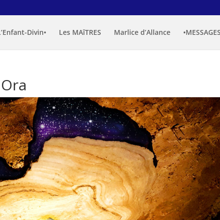
L’Enfant-Divin•
Les MAîTRES
Marlice d’Allance
•MESSAGES
 Ora