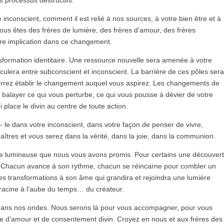
 processus destructifs.
conscient, comment il est relié à nos sources, à votre bien être et à
. Vous êtes des frères de lumière, des frères d’amour, des frères
re implication dans ce changement.
sformation identitaire. Une ressource nouvelle sera amenée à votre
culera entre subconscient et inconscient. La barrière de ces pôles ser
rrez établir le changement auquel vous aspirez. Les changements de
a balayer ce qui vous perturbe, ce qui vous pousse à dévier de votre
place le divin au centre de toute action.
 le dans votre inconscient, dans votre façon de penser de vivre,
maîtres et vous serez dans la vérité, dans la joie, dans la communion.
ée lumineuse que nous vous avons promis. Pour certains une découver
on. Chacun avance à son rythme, chacun se réincarne pour combler un
ces transformations à son âme qui grandira et rejoindra une lumière
 racine à l’aube du temps… du créateur.
es dans nos ondes. Nous serons là pour vous accompagner, pour vous
he d’amour et de consentement divin. Croyez en nous et aux frères des