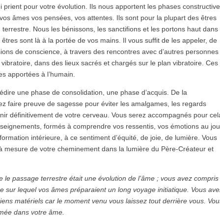
 prient pour votre évolution. Ils nous apportent les phases constructiv
 vos âmes vos pensées, vos attentes. Ils sont pour la plupart des êtres
n terrestre. Nous les bénissons, les sanctifions et les portons haut dans
êtres sont là à la portée de vos mains. Il vous suffit de les appeler, de
nsions de conscience, à travers des rencontres avec d’autres personnes
bratoire, dans des lieux sacrés et chargés sur le plan vibratoire. Ces
ces apportées à l’humain.
édire une phase de consolidation, une phase d’acquis. De la
 faire preuve de sagesse pour éviter les amalgames, les regards
nnir définitivement de votre cerveau. Vous serez accompagnés pour cel
nseignements, formés à comprendre vos ressentis, vos émotions au jou
sformation intérieure, à ce sentiment d’équité, de joie, de lumière. Vous
 à mesure de votre cheminement dans la lumière du Père-Créateur et
le passage terrestre était une évolution de l’âme ; vous avez compris
que sur lequel vos âmes préparaient un long voyage initiatique. Vous av
biens matériels car le moment venu vous laissez tout derrière vous. Vo
imée dans votre âme.