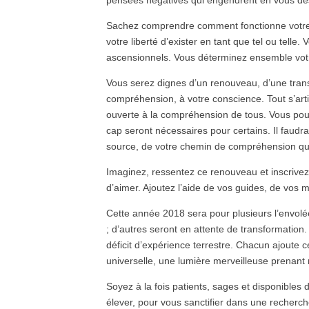
pensées négatives qui engendrent en vous des
Sachez comprendre comment fonctionne votre in
votre liberté d’exister en tant que tel ou telle
ascensionnels. Vous déterminez ensemble vot
Vous serez dignes d’un renouveau, d’une tran
compréhension, à votre conscience. Tout s’arti
ouverte à la compréhension de tous. Vous pou
cap seront nécessaires pour certains. Il faudr
source, de votre chemin de compréhension qui 
Imaginez, ressentez ce renouveau et inscrivez-
d’aimer. Ajoutez l’aide de vos guides, de vos 
Cette année 2018 sera pour plusieurs l’envol
; d’autres seront en attente de transformati
déficit d’expérience terrestre. Chacun ajoute 
universelle, une lumière merveilleuse prenant
Soyez à la fois patients, sages et disponibl
élever, pour vous sanctifier dans une recherc